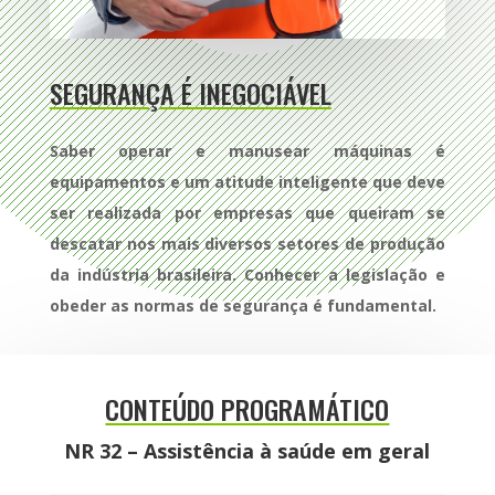
SEGURANÇA É INEGOCIÁVEL
Saber operar e manusear máquinas é
equipamentos e um atitude inteligente que deve
ser realizada por empresas que queiram se
descatar nos mais diversos setores de produção
da indústria brasileira. Conhecer a legislação e
obeder as normas de segurança é fundamental.
CONTEÚDO PROGRAMÁTICO
NR 32 – Assistência à saúde em geral