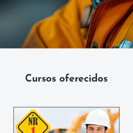
Cursos oferecidos