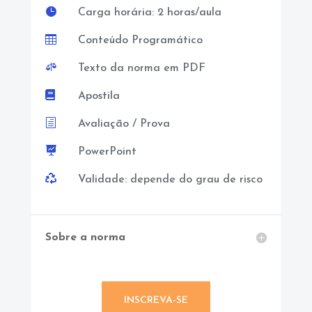

Carga horária: 2 horas/aula

Conteúdo Programático

Texto da norma em PDF

Apostila
h
Avaliação / Prova

PowerPoint

Validade: depende do grau de risco
Sobre a norma
INSCREVA-SE