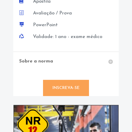

Apostila
h
Avaliação / Prova

PowerPoint

Validade: 1 ano - exame médico
Sobre a norma
INSCREVA-SE