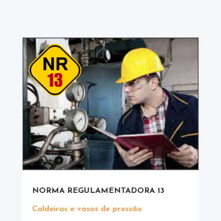
NORMA REGULAMENTADORA 13
Caldeiras e vasos de pressão