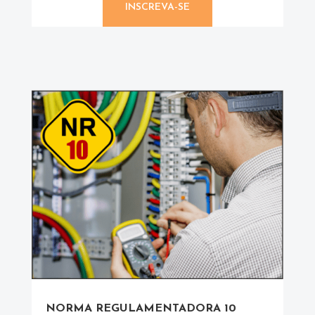
INSCREVA-SE
NORMA REGULAMENTADORA 10