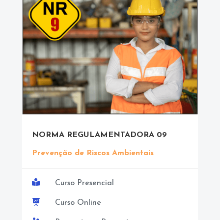
NORMA REGULAMENTADORA 09
Prevenção de Riscos Ambientais

Curso Presencial

Curso Online