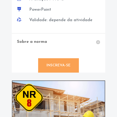

PowerPoint

Validade: depende da atividade
Sobre a norma
INSCREVA-SE