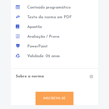

Conteúdo programático

Texto da norma em PDF

Apostila
h
Avaliação / Prova

PowerPoint

Validade: 02 anos
Sobre a norma
INSCREVA-SE