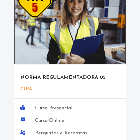
NORMA REGULAMENTADORA 05
CIPA

Curso Presencial

Curso Online

Perguntas e Respostas