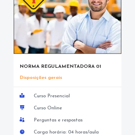
NORMA REGULAMENTADORA 01
Disposições gerais

Curso Presencial

Curso Online

Perguntas e respostas

Carga horária: 04 horas/aula