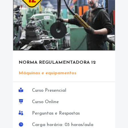
NORMA REGULAMENTADORA 12
Máquinas e equipamentos

Curso Presencial

Curso Online

Perguntas e Respostas

Carga horária: 03 horas/aula