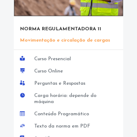
NORMA REGULAMENTADORA 11
Movimentação e circalação de cargas

Curso Presencial

Curso Online

Perguntas e Respostas

Carga horária: depende do
máquina

Conteúdo Programático

Texto da norma em PDF