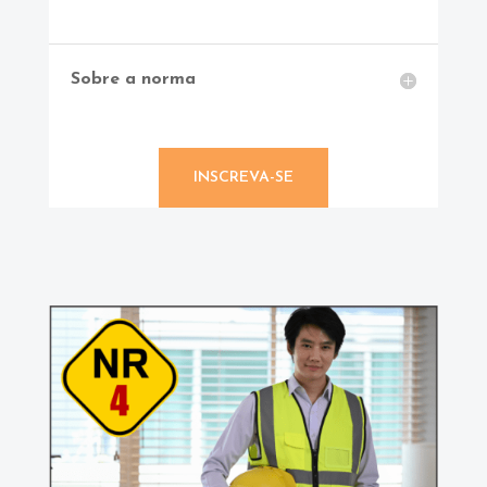
Sobre a norma
INSCREVA-SE