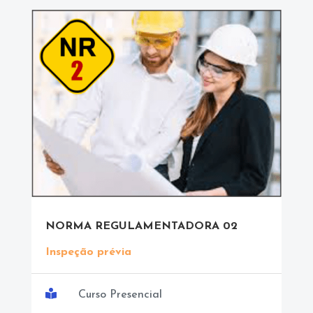
NORMA REGULAMENTADORA 02
Inspeção prévia

Curso Presencial