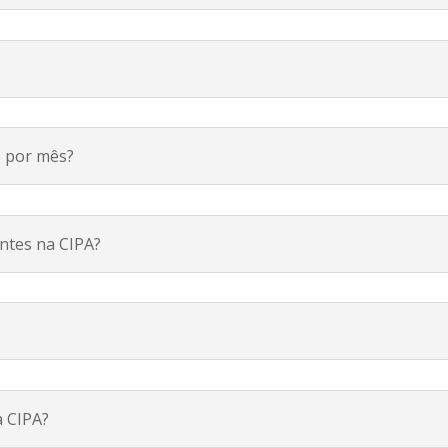
e por mês?
entes na CIPA?
a CIPA?