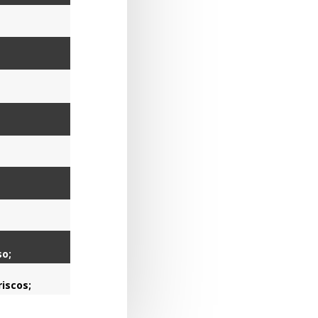
so;
iscos;