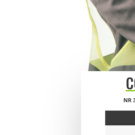
C
NR 3