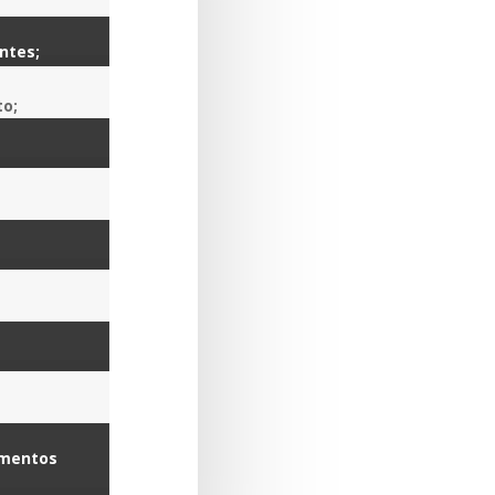
antes
;
to
;
ementos