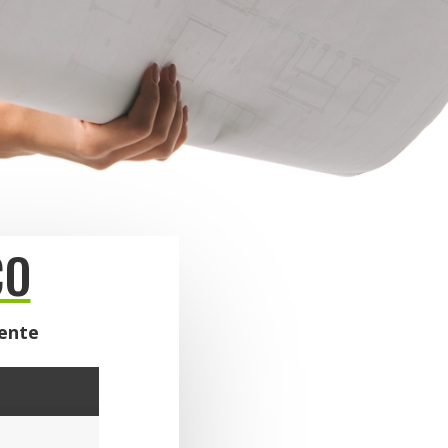
CO
uente