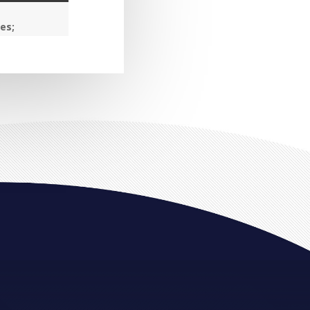
tes
;