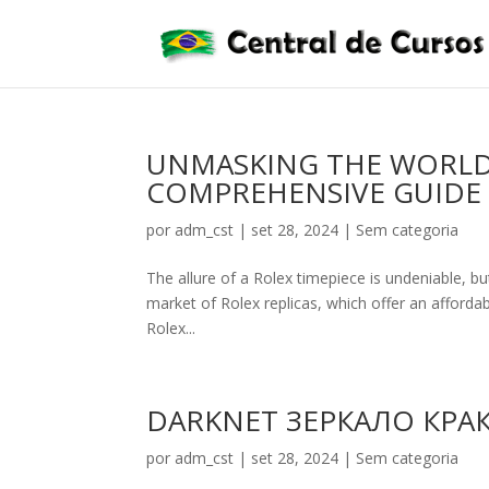
UNMASKING THE WORLD 
COMPREHENSIVE GUIDE
por
adm_cst
|
set 28, 2024
|
Sem categoria
The allure of a Rolex timepiece is undeniable, but
market of Rolex replicas, which offer an affordable
Rolex...
DARKNET ЗЕРКАЛО КРА
por
adm_cst
|
set 28, 2024
|
Sem categoria