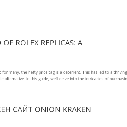
OF ROLEX REPLICAS: A
 for many, the hefty price tag is a deterrent. This has led to a thrivin
 alternative. In this guide, we’ll delve into the intricacies of purchasi
КЕН САЙТ ONION KRAKEN