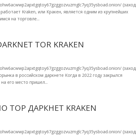
7eohw6acwwp2apxtgqtoy67gzggozvuzmglc7yq35ysboad.onion/ (захо
н работает Kraken, или Кракен, является одним из крупнейших
мся на торговле...
DARKNET TOR KRAKEN
7eohw6acwwp2apxtgqtoy67gzggozvuzmglc7yq35ysboad.onion/ (захо
корынка в российском даркнете Когда в 2022 году закрылся
на его место пришел...
ЛО ТОР ДАРКНЕТ KRAKEN
7eohw6acwwp2apxtgqtoy67gzggozvuzmglc7yq35ysboad.onion/ (захо