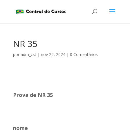
NR 35
por
adm_cst
|
nov 22, 2024
|
0 Comentários
..
Prova de NR 35
..
nome